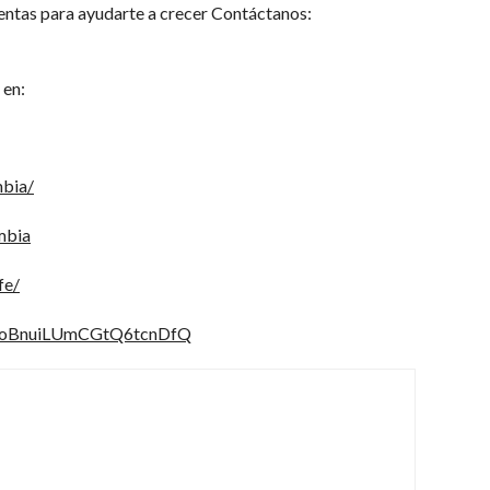
entas para ayudarte a crecer Contáctanos:
 en:
mbia/
mbia
fe/
X7oBnuiLUmCGtQ6tcnDfQ