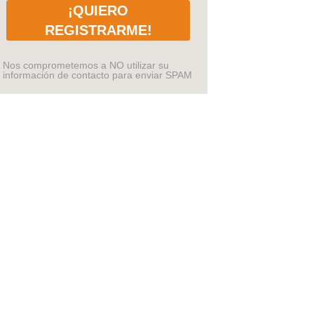
¡QUIERO
REGISTRARME!
Nos comprometemos a NO utilizar su
información de contacto para enviar SPAM