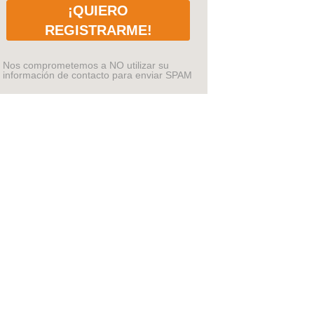
¡QUIERO
REGISTRARME!
Nos comprometemos a NO utilizar su
información de contacto para enviar SPAM