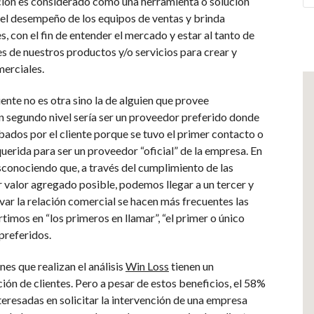
ción es considerado como una herramienta o solución
 el desempeño de los equipos de ventas y brinda
s, con el fin de entender el mercado y estar al tanto de
es de nuestros productos y/o servicios para crear y
erciales.
liente no es otra sino la de alguien que provee
n segundo nivel sería ser un proveedor preferido donde
dos por el cliente porque se tuvo el primer contacto o
erida para ser un proveedor “oficial” de la empresa. En
conociendo que, a través del cumplimiento de las
 valor agregado posible, podemos llegar a un tercer y
ltivar la relación comercial se hacen más frecuentes las
rtimos en “los primeros en llamar”, “el primer o único
preferidos.
es que realizan el análisis
Win Loss
tienen un
ión de clientes. Pero a pesar de estos beneficios, el 58%
teresadas en solicitar la intervención de una empresa