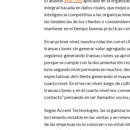
El análisis
Win Loss
aplicado en la organiza
integral basada en datos reales, que mejora
inteligencia competitiva a las organizacione
las tendencias de los clientes o consumidor
mantener en el tiempo buenas prácticas com
En un primer nivel, nuestra relación con el c
transacciones sin generar valor agregado, u
seguimos generando transacciones ya aproba
porque se cumple con la documentación requ
este segundo nivel permanecen muchos, des
expectativas del cliente generando el mayor
cuarto nivel. En el tercer nivel, luego de cu
transacciones y en el cuarto nivel nos conve
contacto” pensando en ser llamados socios 
Según Accent Technologies, las organizacion
incremento notable en las ventas y en retenc
de las empresas no lo conocen o no están in