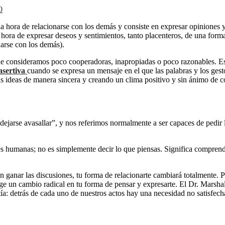
0
 la hora de relacionarse con los demás y consiste en expresar opiniones 
 hora de expresar deseos y sentimientos, tanto placenteros, de una forma
narse con los demás).
s que consideramos poco cooperadoras, inapropiadas o poco razonables. 
asertiva
cuando se expresa un mensaje en el que las palabras y los gest
ias ideas de manera sincera y creando un clima positivo y sin ánimo de co
dejarse avasallar”, y nos referimos normalmente a ser capaces de pedir l
es humanas; no es simplemente decir lo que piensas. Significa comprend
 en ganar las discusiones, tu forma de relacionarte cambiará totalment
ige un cambio radical en tu forma de pensar y expresarte. El Dr. Marsha
ía: detrás de cada uno de nuestros actos hay una necesidad no satisfech