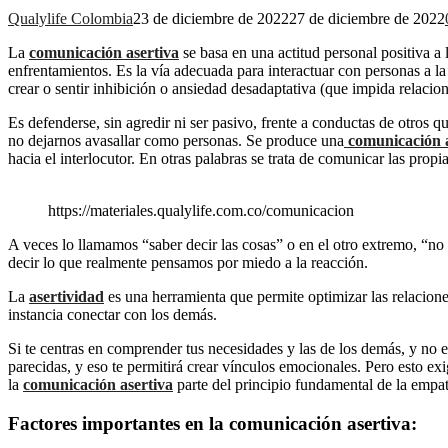
Qualylife Colombia
23 de diciembre de 2022
27 de diciembre de 2022
La
comunicación asertiva
se basa en una actitud personal positiva a
enfrentamientos. Es la vía adecuada para interactuar con personas a la
crear o sentir inhibición o ansiedad desadaptativa (que impida relacio
Es defenderse, sin agredir ni ser pasivo, frente a conductas de otro
no dejarnos avasallar como personas. Se produce una
comunicación 
hacia el interlocutor. En otras palabras se trata de comunicar las prop
https://materiales.qualylife.com.co/comunicacion
A veces lo llamamos “saber decir las cosas” o en el otro extremo, “no 
decir lo que realmente pensamos por miedo a la reacción.
La
asertividad
es una herramienta que permite optimizar las relacion
instancia conectar con los demás.
Si te centras en comprender tus necesidades y las de los demás, y no
parecidas, y eso te permitirá crear vínculos emocionales. Pero esto ex
la
comunicación asertiva
parte del principio fundamental de la empat
Factores importantes en la comunicación asertiva: