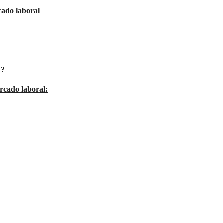
cado laboral
n?
ercado laboral: