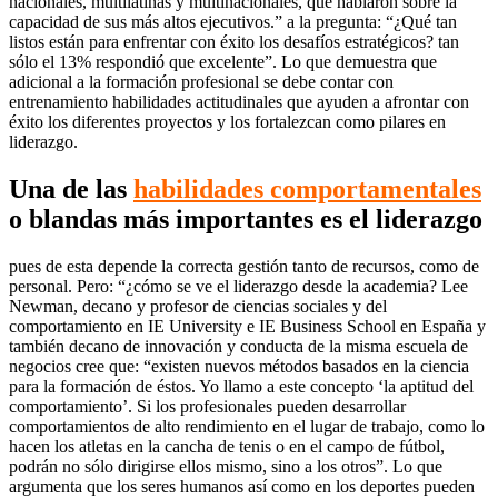
nacionales, multilatinas y multinacionales, que hablaron sobre la
capacidad de sus más altos ejecutivos.” a la pregunta: “¿Qué tan
listos están para enfrentar con éxito los desafíos estratégicos? tan
sólo el 13% respondió que excelente”. Lo que demuestra que
adicional a la formación profesional se debe contar con
entrenamiento habilidades actitudinales que ayuden a afrontar con
éxito los diferentes proyectos y los fortalezcan como pilares en
liderazgo.
Una de las
habilidades comportamentales
o blandas más importantes es el liderazgo
pues de esta depende la correcta gestión tanto de recursos, como de
personal. Pero: “¿cómo se ve el liderazgo desde la academia? Lee
Newman, decano y profesor de ciencias sociales y del
comportamiento en IE University e IE Business School en España y
también decano de innovación y conducta de la misma escuela de
negocios cree que: “existen nuevos métodos basados en la ciencia
para la formación de éstos. Yo llamo a este concepto ‘la aptitud del
comportamiento’. Si los profesionales pueden desarrollar
comportamientos de alto rendimiento en el lugar de trabajo, como lo
hacen los atletas en la cancha de tenis o en el campo de fútbol,
podrán no sólo dirigirse ellos mismo, sino a los otros”. Lo que
argumenta que los seres humanos así como en los deportes pueden