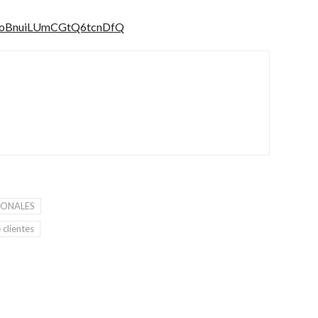
X7oBnuiLUmCGtQ6tcnDfQ
IONALES
 clientes