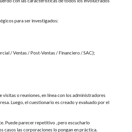
cuerdo con las características de todos los involucrados
égicos para ser investigados:
ial / Ventas / Post-Ventas / Financiero / SAC);
 visitas o reuniones, en línea con los administradores
sa. Luego, el cuestionario es creado y evaluado por el
te. Puede parecer repetitivo , pero escucharlo
os casos las corporaciones lo pongan en práctica.