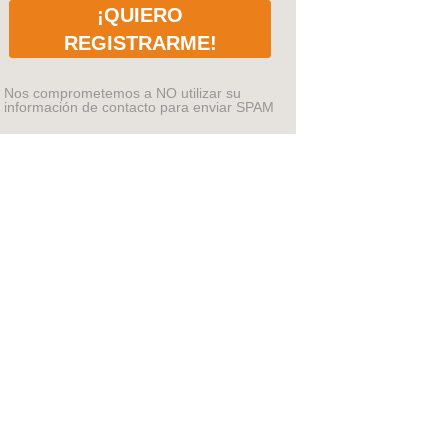
¡QUIERO
REGISTRARME!
Nos comprometemos a NO utilizar su
información de contacto para enviar SPAM