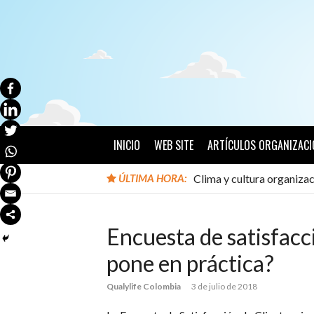
Ir
al
contenido
INICIO
WEB SITE
ARTÍCULOS ORGANIZACI
ÚLTIMA HORA:
Clima y cultura organizac
Encuesta de satisfacc
pone en práctica?
Qualylife Colombia
3 de julio de 2018