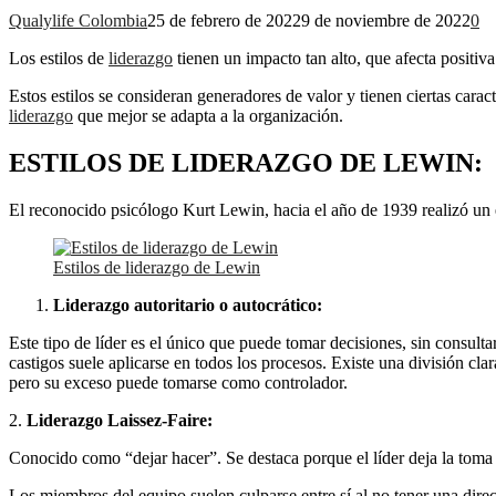
Qualylife Colombia
25 de febrero de 2022
9 de noviembre de 2022
0
Los estilos de
liderazgo
tienen un impacto tan alto, que afecta positiv
Estos estilos se consideran generadores de valor y tienen ciertas caract
liderazgo
que mejor se adapta a la organización.
ESTILOS DE LIDERAZGO DE LEWIN:
El reconocido psicólogo Kurt Lewin, hacia el año de 1939 realizó un e
Estilos de liderazgo de Lewin
Liderazgo autoritario o autocrático:
Este tipo de líder es el único que puede tomar decisiones, sin consult
castigos suele aplicarse en todos los procesos. Existe una división clar
pero su exceso puede tomarse como controlador.
2.
Liderazgo Laissez-Faire:
Conocido como “dejar hacer”. Se destaca porque el líder deja la toma d
Los miembros del equipo suelen culparse entre sí al no tener una dire