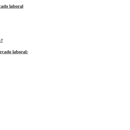
cado laboral
n?
ercado laboral: