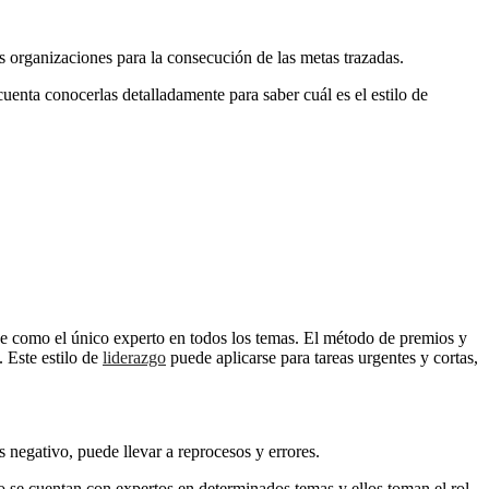
as organizaciones para la consecución de las metas trazadas.
 cuenta conocerlas detalladamente para saber cuál es el estilo de
dose como el único experto en todos los temas. El método de premios y
. Este estilo de
liderazgo
puede aplicarse para tareas urgentes y cortas,
s negativo, puede llevar a reprocesos y errores.
po se cuentan con expertos en determinados temas y ellos toman el rol