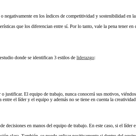
a o negativamente en los índices de competitividad y sostenibilidad en l
erísticas que los diferencian entre sí. Por lo tanto, vale la pena tener en
studio donde se identifican 3 estilos de
liderazgo
:
ar o justificar. El equipo de trabajo, nunca conocerá sus motivos, vién
a entre el líder y el equipo y además no se tiene en cuenta la creatividad
e decisiones en manos del equipo de trabajo. En este caso, si el líder e
cción clara. También, se puede aplicar positivamente si dentro del equi