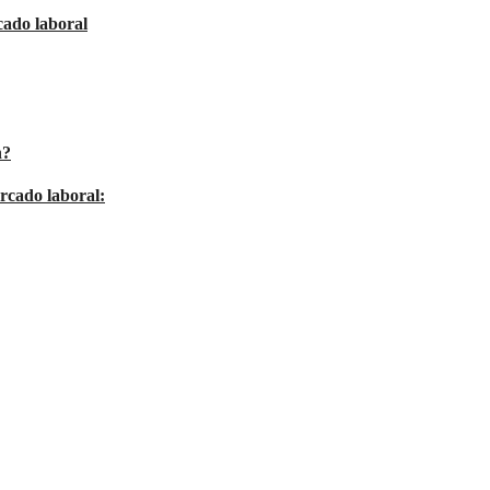
cado laboral
n?
ercado laboral: