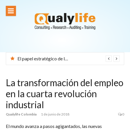
Ir
al
contenido
El papel estratégico de la T+D en los resultados empresariales
La transformación del empleo
en la cuarta revolución
industrial
Qualylife Colombia
1 de junio de 2018
0
El mundo avanza a pasos agigantados, las nuevas