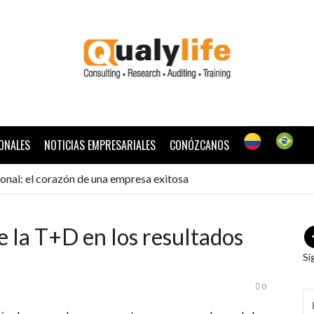
ONALES
NOTICIAS EMPRESARIALES
CONÓZCANOS
ional: el corazón de una empresa exitosa
e la T+D en los resultados
Sí
0
B
P