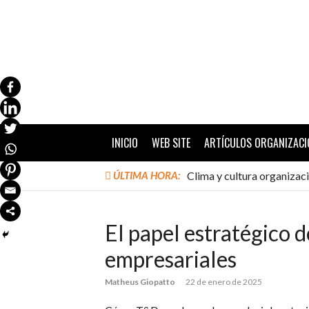
Ir
al
contenido
INICIO
WEB SITE
ARTÍCULOS ORGANIZACI
ÚLTIMA HORA:
Clima y cultura organizac
El papel estratégico d
empresariales
Matheus Giopatto
22 de enero de 2025