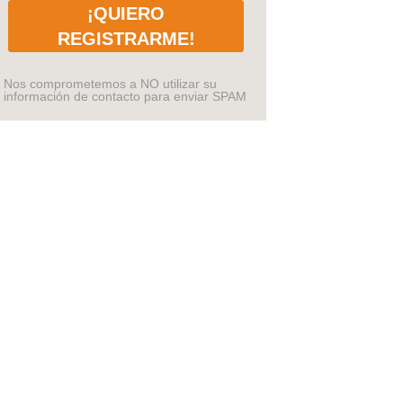
¡QUIERO
REGISTRARME!
Nos comprometemos a NO utilizar su
información de contacto para enviar SPAM