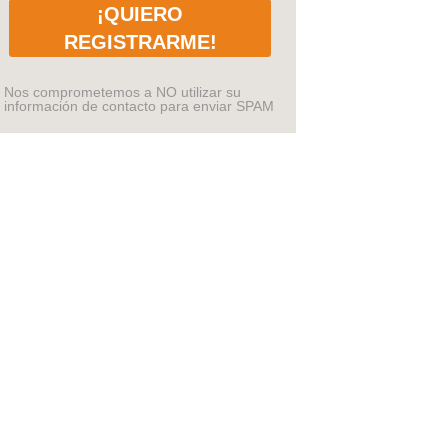
¡QUIERO
REGISTRARME!
Nos comprometemos a NO utilizar su
información de contacto para enviar SPAM