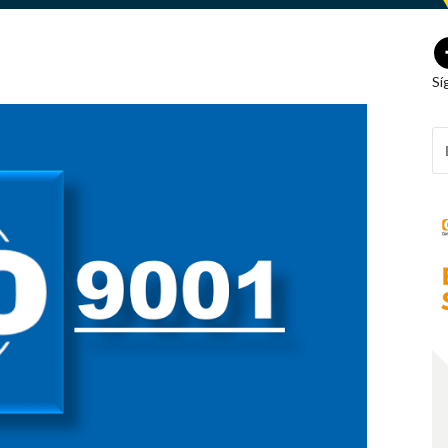
Sí
B
P