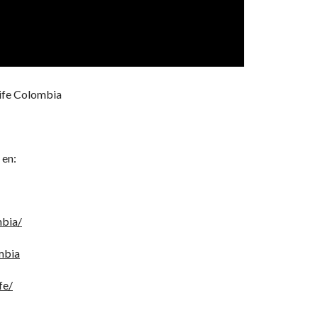
life Colombia
 en:
mbia/
mbia
fe/