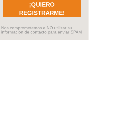
¡QUIERO
REGISTRARME!
Nos comprometemos a NO utilizar su
información de contacto para enviar SPAM