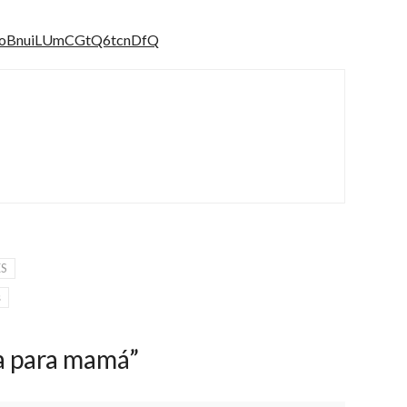
X7oBnuiLUmCGtQ6tcnDfQ
ES
s
a para mamá”