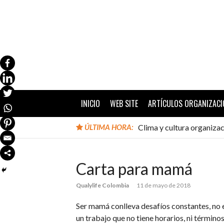
Ir
al
contenido
INICIO
WEB SITE
ARTÍCULOS ORGANIZACI
ÚLTIMA HORA:
Clima y cultura organizac
Carta para mamá
Qualylife Colombia
11 de mayo de 2018
Ser mamá conlleva desafíos constantes, no 
un trabajo que no tiene horarios, ni términ