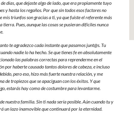
s de días, que dejaste algo de lado, que era propiamente tuyo
s y hasta los regaños. Por que sin todos esos factores no
 mis triunfos son gracias a ti, ya que fuiste el referente más
a tierra. Pues, aunque las cosas se pusieran difíciles nunca
e.
uanto te agradezco cada instante que pasamos junt@s. Tu
 cuando nadie lo ha hecho. Se que tienes fe en absolutamente
ionado las palabras correctas para reprenderme en el
n por haberte causado tantos dolores de cabeza, e incluso
ebido, pero eso, hizo más fuerte nuestra relación, y me
ena de tropiezos que se apaciguan con los éxitos. Y que
caigo, estarás hay como de costumbre para levantarme.
de nuestra familia. Sin ti nada sería posible. Aún cuando tu y
rá un lazo inamovible que continuará por la eternidad.